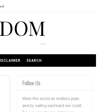
est
EDOM
ISCLAIMER
SEARCH
Follow Us
Were this world an endless plain,
and by sailing eastward we could