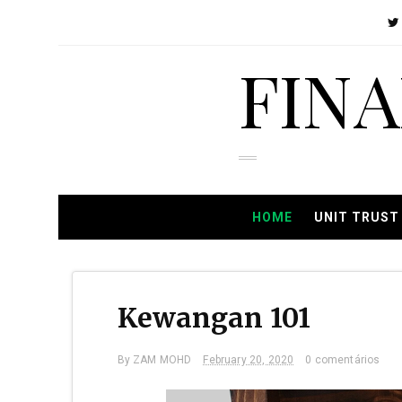
FIN
HOME
UNIT TRUST
Kewangan 101
By
ZAM MOHD
February 20, 2020
0 comentários