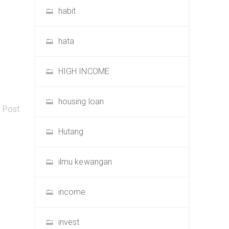
habit
hata
HIGH INCOME
housing loan
r Post
Hutang
ilmu kewangan
income
invest