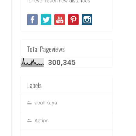
for ever reach new distances
Total Pageviews
300,345
Labels
acah kaya
Action