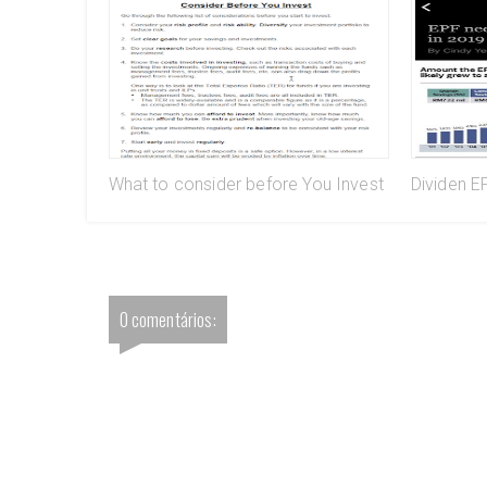
What to consider before You Invest
Dividen E
0 comentários: