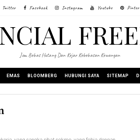
Twitter
Facebook
Instagram
Youtube
Pinter
ANCIAL FRE
Jom Bebas Hutang Dan Kejar Kebebasan Kewangan
EMAS
BLOOMBERG
HUBUNGI SAYA
SITEMAP
D
n
kerja, yang sangka sihat sokmo, yang fobia dengan