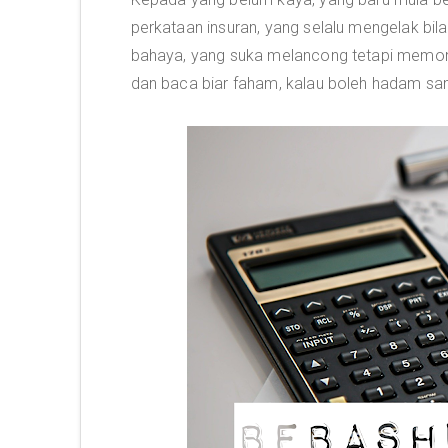
perkataan insuran, yang selalu mengelak bil
bahaya, yang suka melancong tetapi memonco
dan baca biar faham, kalau boleh hadam sa