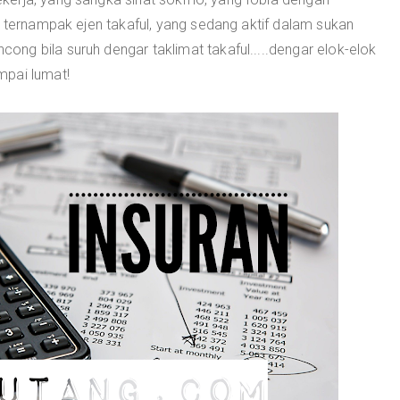
a ternampak ejen takaful, yang sedang aktif dalam sukan
ng bila suruh dengar taklimat takaful.....dengar elok-elok
mpai lumat!