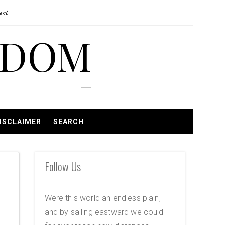
est
EDOM
ISCLAIMER
SEARCH
Follow Us
Were this world an endless plain,
and by sailing eastward we could