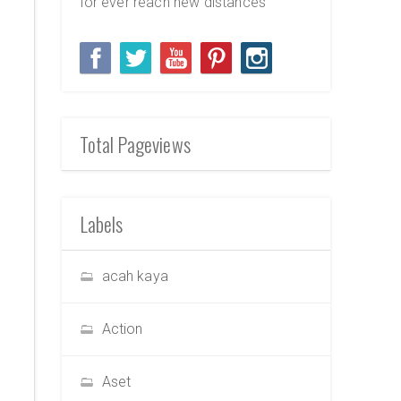
for ever reach new distances
Total Pageviews
Labels
acah kaya
Action
Aset