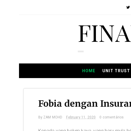
FIN
HOME
UNIT TRUST
Fobia dengan Insura
By
ZAM MOHD
February 11, 2020
0 comentários
Kepada yang belum kaya, yang baru mula be