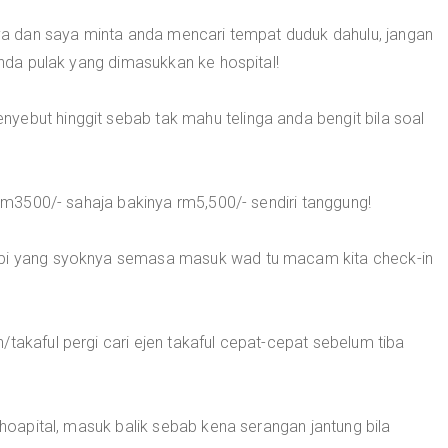
 dan saya minta anda mencari tempat duduk dahulu, jangan
 anda pulak yang dimasukkan ke hospital!
yebut hinggit sebab tak mahu telinga anda bengit bila soal
i rm3500/- sahaja bakinya rm5,500/- sendiri tanggung!
api yang syoknya semasa masuk wad tu macam kita check-in
/takaful pergi cari ejen takaful cepat-cepat sebelum tiba
r hoapital, masuk balik sebab kena serangan jantung bila