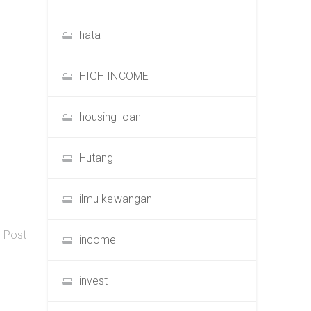
hata
HIGH INCOME
housing loan
Hutang
ilmu kewangan
r Post
income
invest