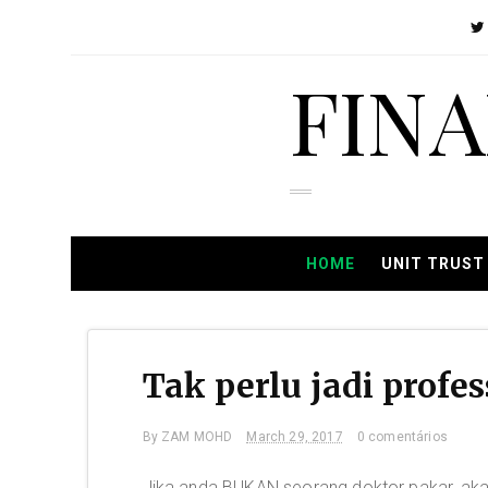
FIN
HOME
UNIT TRUST
Tak perlu jadi profe
By
ZAM MOHD
March 29, 2017
0 comentários
Jika anda BUKAN seorang doktor pakar, akaun