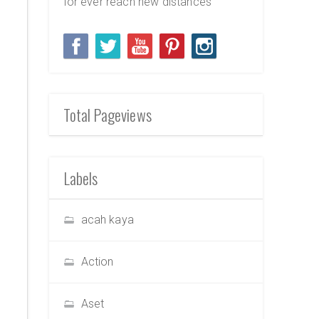
for ever reach new distances
Total Pageviews
Labels
acah kaya
Action
Aset