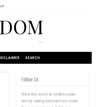
est
EDOM
ISCLAIMER
SEARCH
Follow Us
Were this world an endless plain,
and by sailing eastward we could