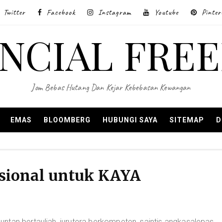
Twitter
Facebook
Instagram
Youtube
Pinter
ANCIAL FRE
Jom Bebas Hutang Dan Kejar Kebebasan Kewangan
EMAS
BLOOMBERG
HUBUNGI SAYA
SITEMAP
D
ssional untuk KAYA
tan bertauliah, jurutera berkompeten, saintis angkasalepas,