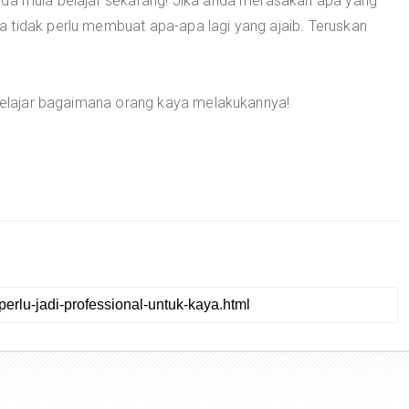
nda mula belajar sekarang! Jika anda merasakan apa yang
 tidak perlu membuat apa-apa lagi yang ajaib. Teruskan
 Belajar bagaimana orang kaya melakukannya!