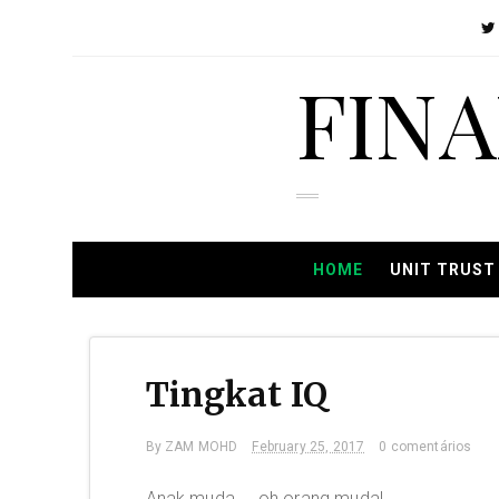
FIN
HOME
UNIT TRUST
Tingkat IQ
By
ZAM MOHD
February 25, 2017
0 comentários
Anak muda ... oh orang muda!