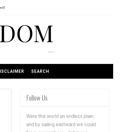
est
EDOM
ISCLAIMER
SEARCH
Follow Us
Were this world an endless plain,
and by sailing eastward we could