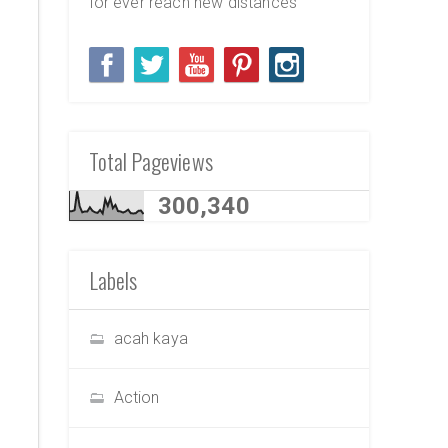
for ever reach new distances
Total Pageviews
300,340
Labels
acah kaya
Action