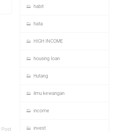
habit
hata
HIGH INCOME
housing loan
Hutang
ilmu kewangan
income
invest
r Post