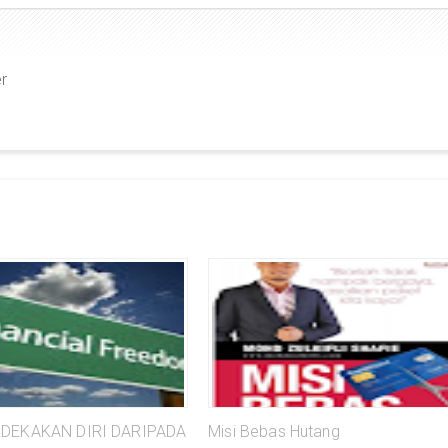
er
RDEKAKAN DIRI DARIPADA
Misi Bebas Hutang