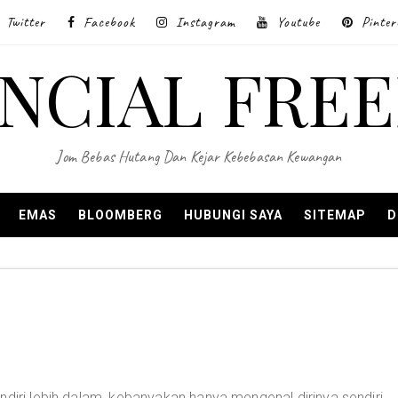
Twitter
Facebook
Instagram
Youtube
Pinter
ANCIAL FRE
Jom Bebas Hutang Dan Kejar Kebebasan Kewangan
EMAS
BLOOMBERG
HUBUNGI SAYA
SITEMAP
D
ndiri lebih dalam, kebanyakan hanya mengenal dirinya sendiri