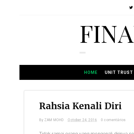
FIN
HOME
UNIT TRUST
Rahsia Kenali Diri
By
ZAM MOHD
October 24, 2016
0 comentários
Tidak ramai orang yang mengenali dirinya se