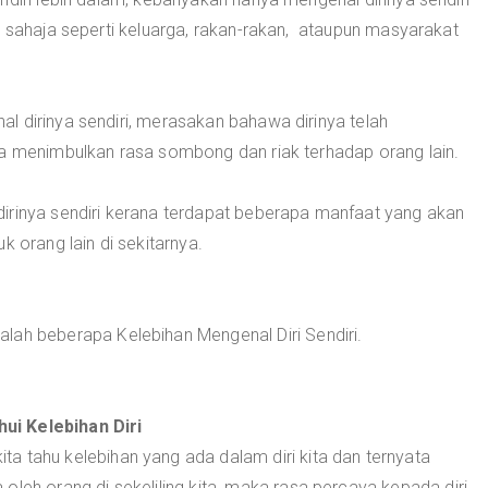
g sahaja seperti keluarga, rakan-rakan, ataupun masyarakat
l dirinya sendiri, merasakan bahawa dirinya telah
a menimbulkan rasa sombong dan riak terhadap orang lain.
irinya sendiri kerana terdapat beberapa manfaat yang akan
 orang lain di sekitarnya.
dalah beberapa Kelebihan Mengenal Diri Sendiri.
ui Kelebihan Diri
ita tahu kelebihan yang ada dalam diri kita dan ternyata
a oleh orang di sekeliling kita, maka rasa percaya kepada diri