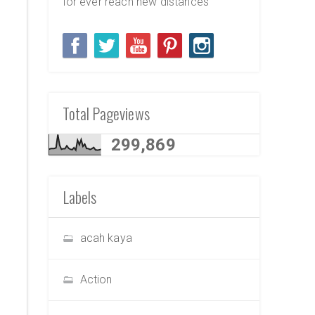
for ever reach new distances
Total Pageviews
299,869
Labels
acah kaya
Action