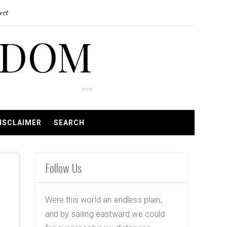
est
EDOM
ISCLAIMER
SEARCH
Follow Us
Were this world an endless plain,
and by sailing eastward we could